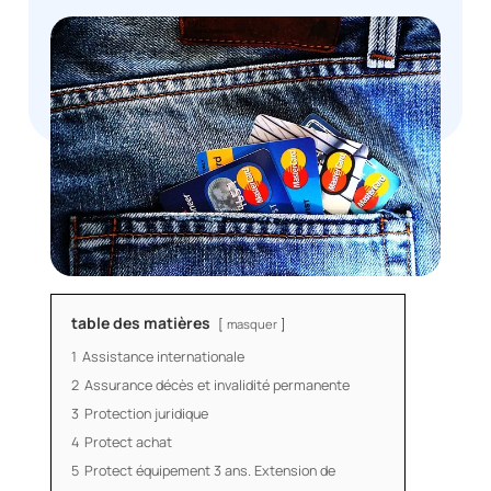
table des matières
masquer
1
Assistance internationale
2
Assurance décès et invalidité permanente
3
Protection juridique
4
Protect achat
5
Protect équipement 3 ans. Extension de